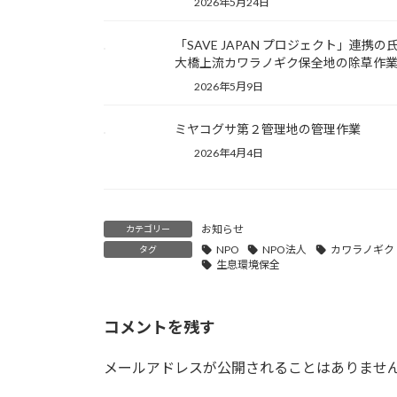
2026年5月24日
「SAVE JAPAN プロジェクト」連携の
大橋上流カワラノギク保全地の除草作
2026年5月9日
ミヤコグサ第２管理地の管理作業
2026年4月4日
お知らせ
カテゴリー
NPO
NPO法人
カワラノギク
タグ
生息環境保全
コメントを残す
メールアドレスが公開されることはありませ