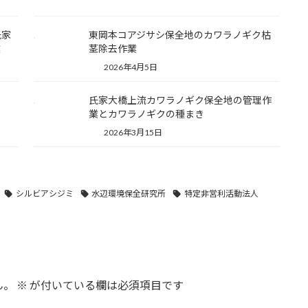
氏家
東岡本コアジサシ保全地のカワラノギク枯
業
茎除去作業
2026年4月5日
氏家大橋上流カワラノギク保全地の管理作
業とカワラノギクの種まき
2026年3月15日
シルビアシジミ
水辺環境保全研究所
特定非営利活動法人
ん。
※
が付いている欄は必須項目です