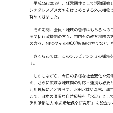
平成15(2003)年、任意団体として活動開
新
日
シナダレスズメガヤをはじめとする外来植物
時
努めてきました。
:
その期間、会員・地域の皆様はもちろんのこ
る関係行政機関の方々、市内外の教育機関の
の方々、NPOやその他活動組織の方々など、
さくら市では，このシルビアシジミの採集を
す。
しかしながら、今日の多様な社会変化や気候
え、さらに広域な地域間の対応・連携も必要
河川環境にとどまらず、水田水域や森林、都
こで、日本の湿潤な自然環境を『水辺』として
営利活動法人 水辺環境保全研究所 』を設立