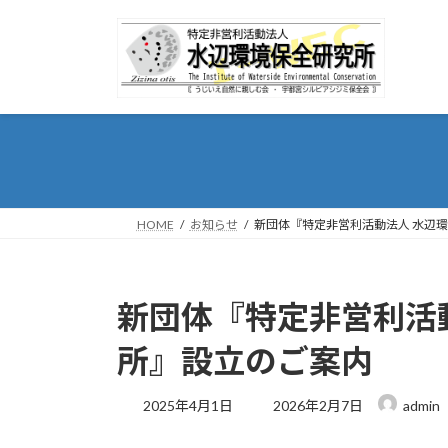
コ
ナ
ン
ビ
テ
ゲ
ン
ー
ツ
シ
へ
ョ
HOME
お知らせ
新団体『特定非営利活動法人 水辺
ス
ン
キ
に
ッ
移
新団体『特定非営利活
プ
動
所』設立のご案内
最
2025年4月1日
2026年2月7日
admin
終
更