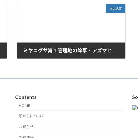
次の記事
ミヤコグサ第１管理地の除草・アズマヒキガエル生息状況調査
2025年4月5日
Contents
So
HOME
私たちについて
お知らせ
新着情報