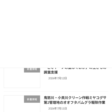
Flying Friday RADIO BERRY
お知らせ
2026/7/24(金) 07:30-10:00出演
2026年7月24日
姿川環境保全会の生きもの調査への協力
新着情報
2026年7月20日
「ビオトープの里ふくおか」の生きもの
新着情報
調査支援
2026年7月12日
鬼怒川・小貝川クリーン作戦ミヤコグサ
新着情報
第2管理地のオオフタバムグラ駆除作業
2026年7月11日