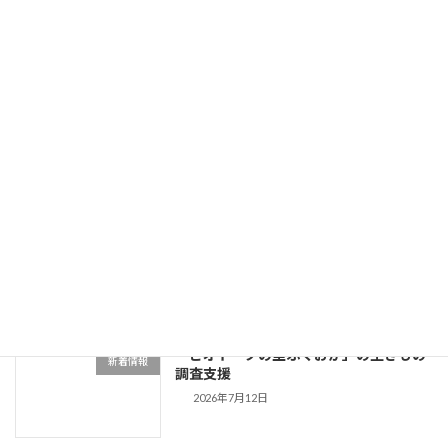
2026年7月25日
Flying Friday RADIO BERRY
お知らせ
2026/7/24(金) 07:30-10:00出演
2026年7月24日
姿川環境保全会の生きもの調査への協力
新着情報
2026年7月20日
「ビオトープの里ふくおか」の生きもの
新着情報
調査支援
2026年7月12日