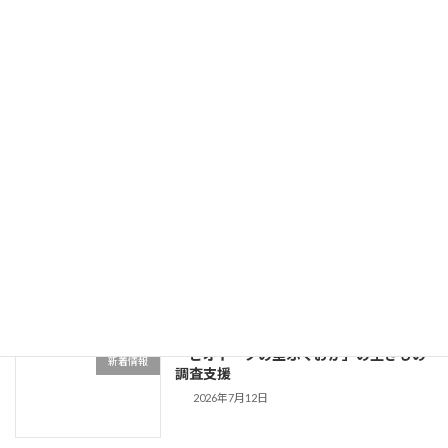
2026年7月25日
Flying Friday RADIO BERRY
お知らせ
2026/7/24(金) 07:30-10:00出演
2026年7月24日
姿川環境保全会の生きもの調査への協力
新着情報
2026年7月20日
「ビオトープの里ふくおか」の生きもの
新着情報
調査支援
2026年7月12日