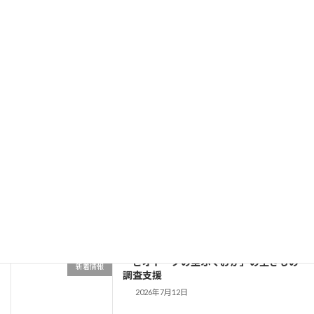
蝶の舞う郷自然観察の杜の管理作業
新着情報
2026年7月25日
Flying Friday RADIO BERRY
お知らせ
2026/7/24(金) 07:30-10:00出演
2026年7月24日
姿川環境保全会の生きもの調査への協力
新着情報
2026年7月20日
「ビオトープの里ふくおか」の生きもの
新着情報
調査支援
2026年7月12日