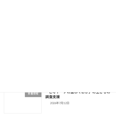
2026年7月25日
Flying Friday RADIO BERRY
お知らせ
2026/7/24(金) 07:30-10:00出演
2026年7月24日
姿川環境保全会の生きもの調査への協力
新着情報
2026年7月20日
「ビオトープの里ふくおか」の生きもの
新着情報
調査支援
2026年7月12日