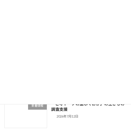
2026年7月25日
Flying Friday RADIO BERRY
お知らせ
2026/7/24(金) 07:30-10:00出演
2026年7月24日
姿川環境保全会の生きもの調査への協力
新着情報
2026年7月20日
「ビオトープの里ふくおか」の生きもの
新着情報
調査支援
2026年7月12日