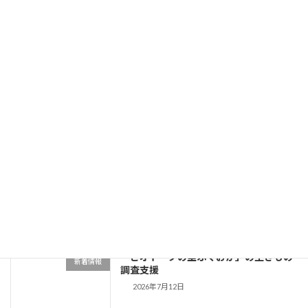
蝶の舞う郷自然観察の杜の管理作業
新着情報
2026年7月25日
Flying Friday RADIO BERRY
お知らせ
2026/7/24(金) 07:30-10:00出演
2026年7月24日
姿川環境保全会の生きもの調査への協力
新着情報
2026年7月20日
「ビオトープの里ふくおか」の生きもの
新着情報
調査支援
2026年7月12日