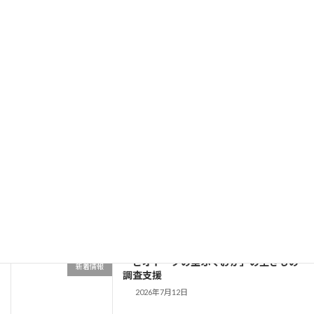
蝶の舞う郷自然観察の杜の管理作業
新着情報
2026年7月25日
Flying Friday RADIO BERRY
お知らせ
2026/7/24(金) 07:30-10:00出演
2026年7月24日
姿川環境保全会の生きもの調査への協力
新着情報
2026年7月20日
「ビオトープの里ふくおか」の生きもの
新着情報
調査支援
2026年7月12日